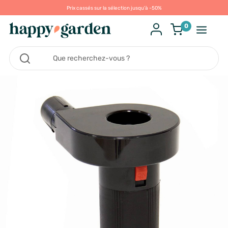
Prix cassés sur la sélection jusqu'à -50%
0