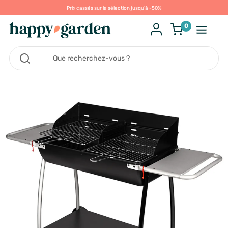
Prix cassés sur la sélection jusqu'à -50%
0