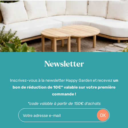
Newsletter
Inscrivez-vous à la newsletter Happy Garden et recevez
un
bon de réduction de 10€* valable sur votre première
commande !
*code valable à partir de 150€ d'achats
OK