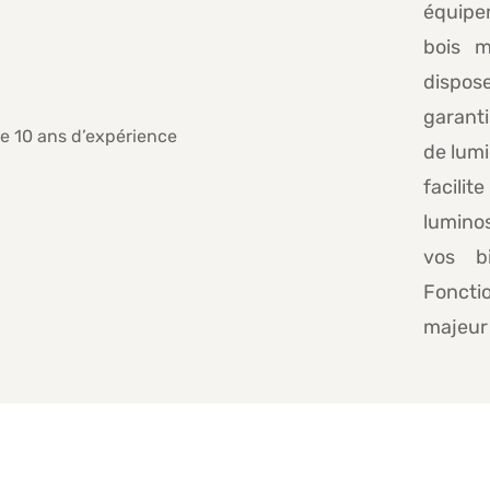
équipe
bois ma
dispos
garanti
de lumi
facili
luminos
vos b
Foncti
majeur 