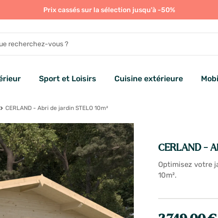
Prix cassés sur la sélection jusqu'à -50%
rieur
Sport et Loisirs
Cuisine extérieure
Mobi
CERLAND - Abri de jardin STELO 10m²
CERLAND - Ab
Optimisez votre j
10m².