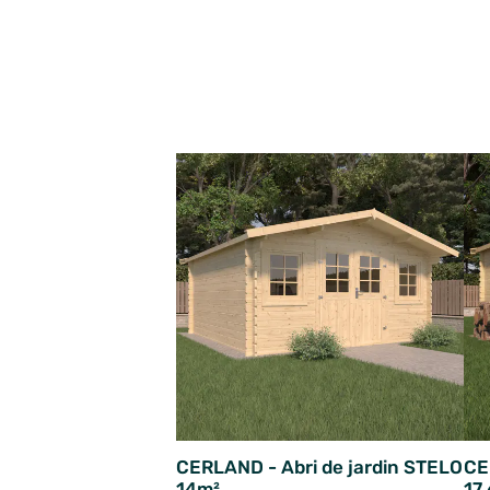
CERLAND - Abri de jardin STELO
CE
14m²
17