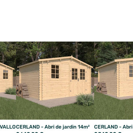
n VALLO
CERLAND - Abri de jardin 14m²
CERLAND - Abri 