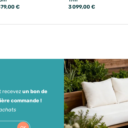
879,00 €
3 099,00 €
t recevez
un bon de
mière commande !
'achats
OK