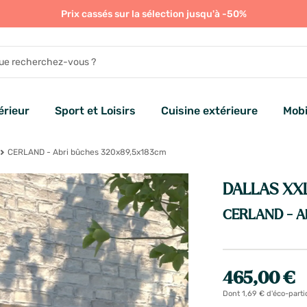
Prix cassés sur la sélection jusqu'à -50%
rieur
Sport et Loisirs
Cuisine extérieure
Mobi
CERLAND - Abri bûches 320x89,5x183cm
DALLAS XX
CERLAND - Ab
465,00 €
Dont 1,69 € d'éco-parti