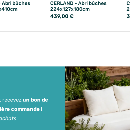
 Abri bûches
CERLAND - Abri bûches
C
5x410cm
224x127x180cm
2
439,00 €
3
t recevez
un bon de
mière commande !
'achats