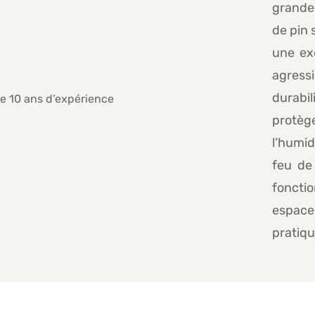
grande
de pin 
une ex
agress
durabi
protè
l’humi
feu de
foncti
espace 
pratiqu