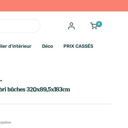
0
lier d'intérieur
Déco
PRIX CASSÉS
L
ri bûches 320x89,5x183cm
cipation