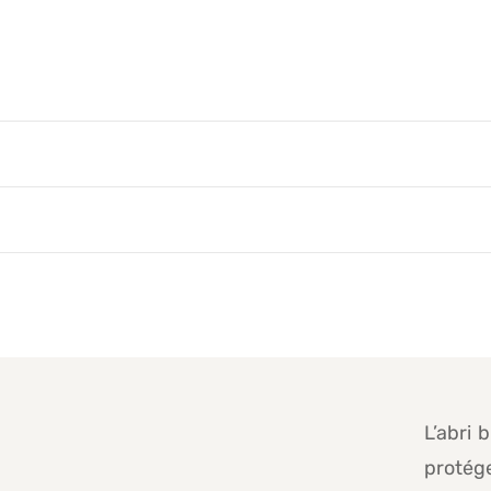
L’abri 
protég