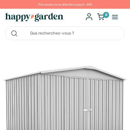
Prix cassés sur la sélection jusqu'à -50%
0