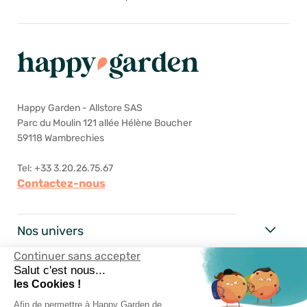
Happy Garden - Allstore SAS
Parc du Moulin 121 allée Hélène Boucher
59118 Wambrechies
Tel: +33 3.20.26.75.67
Contactez-nous
Nos univers
Continuer sans accepter
Happy Garden
Salut c'est nous...
les Cookies !
Nos services
Afin de permettre à Happy Garden de