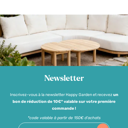
Newsletter
Inscrivez-vous à la newsletter Happy Garden et recevez
un
bon de réduction de 10€* valable sur votre première
commande !
*code valable à partir de 150€ d'achats