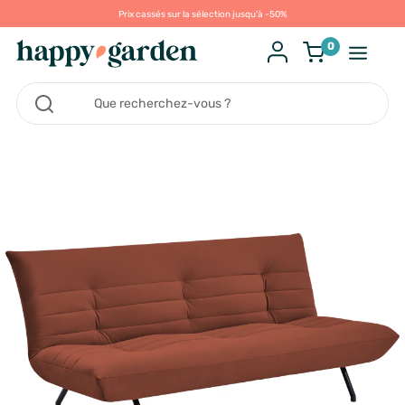
Prix cassés sur la sélection jusqu'à -50%
0