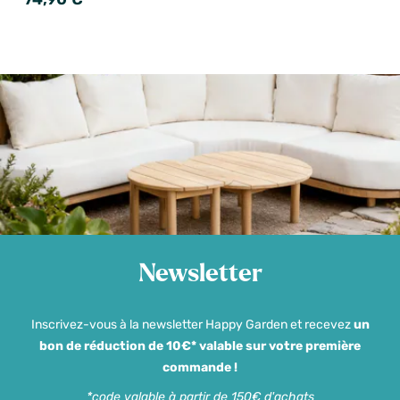
Newsletter
Inscrivez-vous à la newsletter Happy Garden et recevez
un
bon de réduction de 10€* valable sur votre première
commande !
*code valable à partir de 150€ d'achats