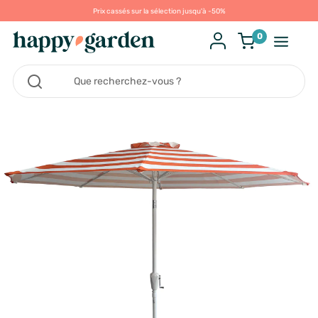
Prix cassés sur la sélection jusqu'à -50%
0