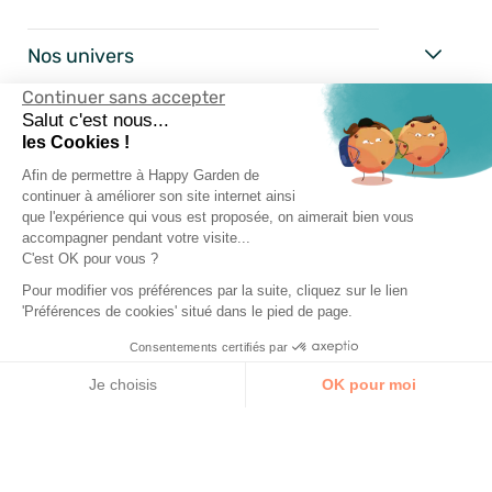
Nos univers
Continuer sans accepter
Happy Garden
Salut c'est nous...
les Cookies !
Nos services
Afin de permettre à Happy Garden de
continuer à améliorer son site internet ainsi
que l'expérience qui vous est proposée, on aimerait bien vous
Suivez-nous
accompagner pendant votre visite...
C'est OK pour vous ?
Pour modifier vos préférences par la suite, cliquez sur le lien
'Préférences de cookies' situé dans le pied de page.
Consentements certifiés par
Je choisis
OK pour moi
Axeptio consent
Plateforme de Gestion du Consentement : Personnalisez vos Options
Notre plateforme vous permet d'adapter et de gérer vos paramètres de 
AJOUTER AU PANIER
Mentions Légales
Conditions Générales