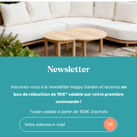
Newsletter
Inscrivez-vous à la newsletter Happy Garden et recevez
un
bon de réduction de 10€* valable sur votre première
commande !
*code valable à partir de 150€ d'achats
OK