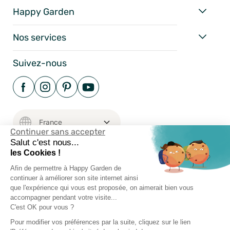
Happy Garden
Nos services
Suivez-nous
Continuer sans accepter
Salut c'est nous...
les Cookies !
Afin de permettre à Happy Garden de
Mentions Légales
continuer à améliorer son site internet ainsi
Conditions Générales
que l'expérience qui vous est proposée, on aimerait bien vous
accompagner pendant votre visite...
Vie Privée
C'est OK pour vous ?
Happy-Garden.fr - Allstore SAS Copyright 2024
Pour modifier vos préférences par la suite, cliquez sur le lien