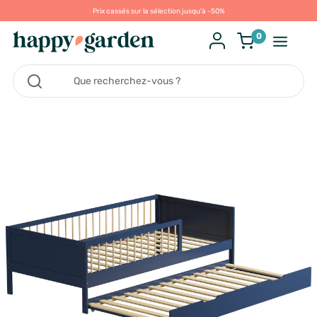
Prix cassés sur la sélection jusqu'à -50%
0