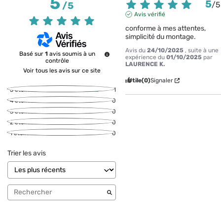
5
5
/
5
/
5
Avis vérifié
conforme à mes attentes, 
simplicité du montage.
Avis du
24/10/2025
, suite à une
Basé sur
1
avis soumis à un
expérience du
01/10/2025
par
contrôle
LAURENCE K.
Voir tous les avis sur ce site
Utile
(0)
Signaler
5
étoiles
1
4
étoiles
0
3
étoiles
0
2
étoiles
0
1
étoile
0
Trier les avis