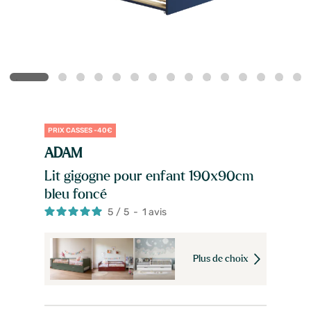
PRIX CASSES -40€
ADAM
Lit gigogne pour enfant 190x90cm
bleu foncé
5
/
5
-
1
avis
Plus de choix