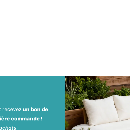
t recevez
un bon de
mière commande !
'achats