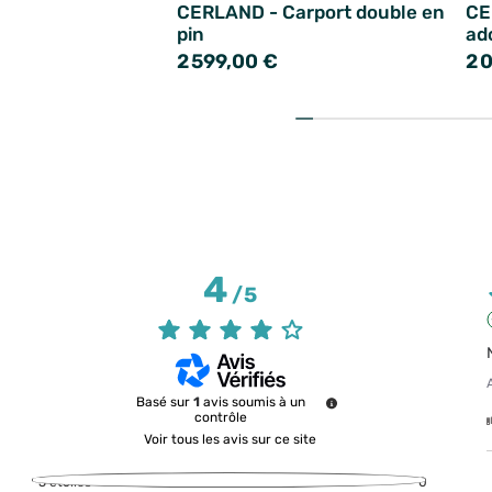
CERLAND - Carport double en
CE
pin
ad
2 599,00 €
2 
4
/
5
Basé sur
1
avis soumis à un
contrôle
Voir tous les avis sur ce site
5
étoiles
0