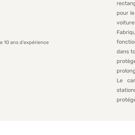
rectang
pour le
voiture
Fabriqu
foncti
dans t
protèg
prolong
Le car
statio
protége