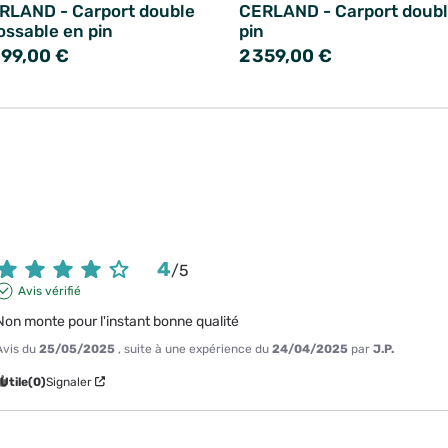
RLAND - Carport double
CERLAND - Carport doubl
ossable en pin
pin
099,00 €
2 359,00 €
4
/
5
Avis vérifié
Non monte pour l'instant bonne qualité
Avis du
25/05/2025
, suite à une expérience du
24/04/2025
par
J.P.
Utile
(0)
Signaler