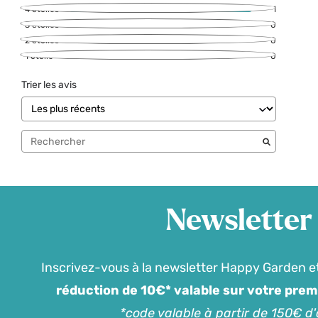
4
étoiles
1
3
étoiles
0
2
étoiles
0
1
étoile
0
Trier les avis
Newsletter
Inscrivez-vous à la newsletter Happy Garden e
réduction de 10€* valable sur votre pre
*code valable à partir de 150€ d