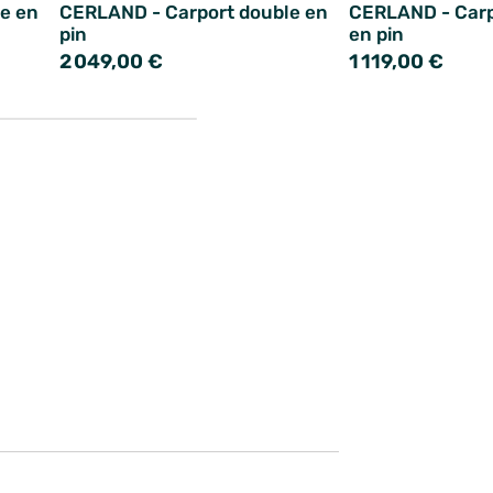
e en
CERLAND - Carport double en
CERLAND - Carp
pin
en pin
2 049,00 €
1 119,00 €