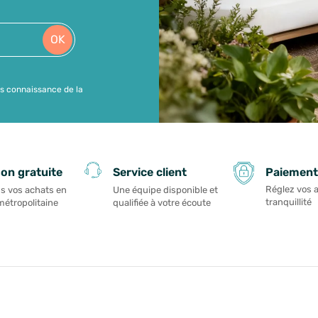
OK
is connaissance de la
Paiement
son gratuite
Service client
Réglez vos 
s vos achats en
Une équipe disponible et
tranquillité
métropolitaine
qualifiée à votre écoute