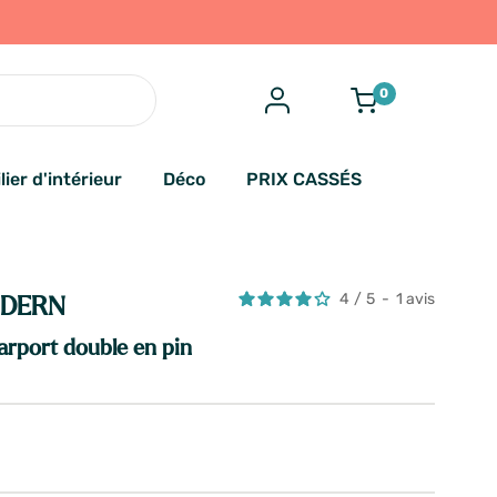
0
lier d'intérieur
Déco
PRIX CASSÉS
4
/
5
-
1
avis
ODERN
rport double en pin