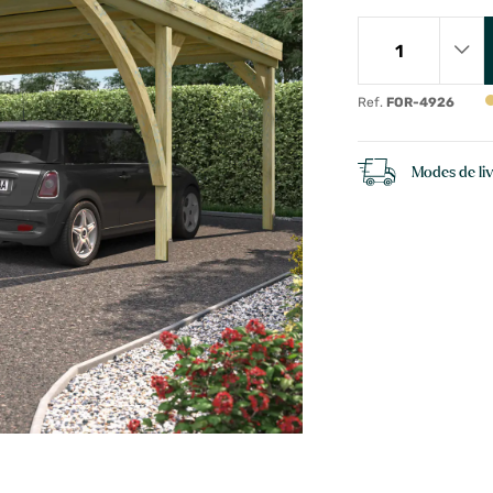
Ref.
FOR-4926
Modes de li