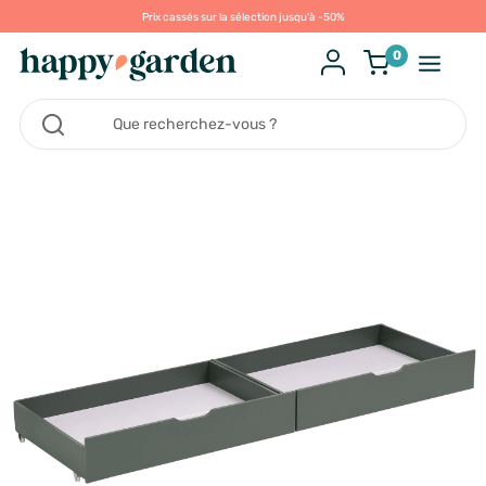
Prix cassés sur la sélection jusqu'à -50%
0