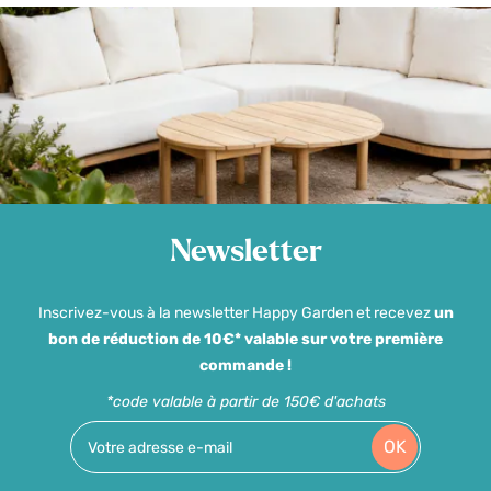
Newsletter
Inscrivez-vous à la newsletter Happy Garden et recevez
un
bon de réduction de 10€* valable sur votre première
commande !
*code valable à partir de 150€ d'achats
OK