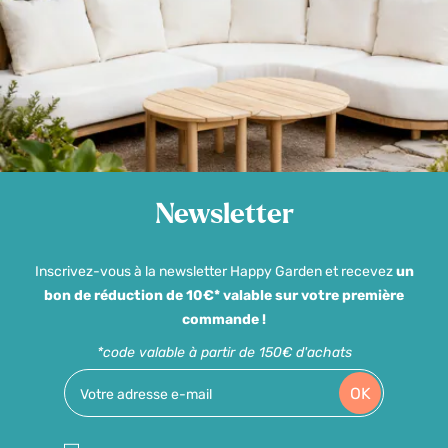
Newsletter
Inscrivez-vous à la newsletter Happy Garden et recevez
un
bon de réduction de 10€* valable sur votre première
commande !
*code valable à partir de 150€ d'achats
OK