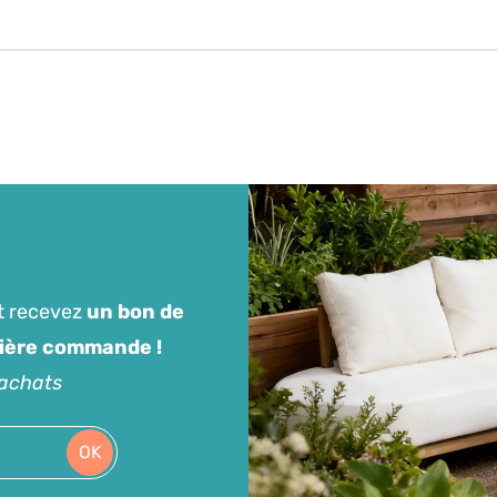
t recevez
un bon de
mière commande !
'achats
OK