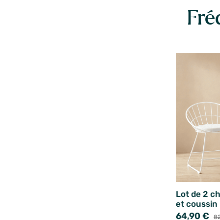
Fré
Lot de 2 c
et coussin
64,90 €
82