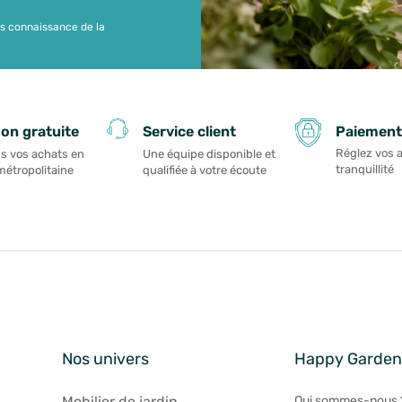
is connaissance de la
Paiement
son gratuite
Service client
Réglez vos 
s vos achats en
Une équipe disponible et
tranquillité
métropolitaine
qualifiée à votre écoute
Nos univers
Happy Garde
Mobilier de jardin
Qui sommes-nous 