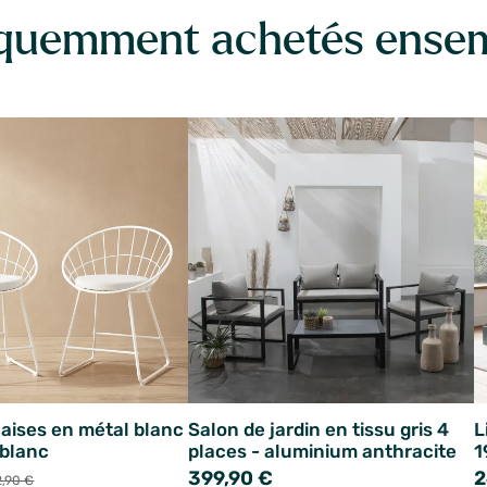
quemment achetés ense
haises en métal blanc
Salon de jardin en tissu gris 4
L
 blanc
places - aluminium anthracite
1
399,90 €
2
,90 €