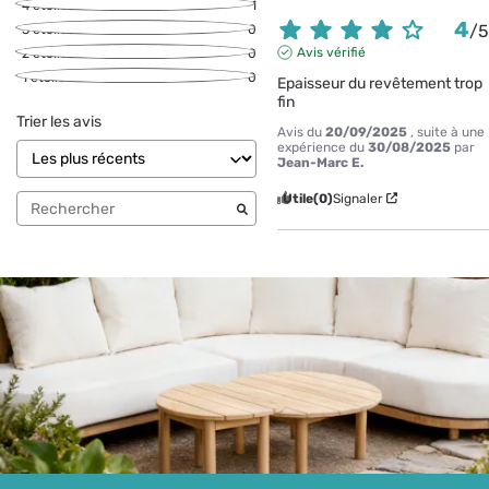
4
étoiles
1
4
/
3
étoiles
0
Avis vérifié
2
étoiles
0
1
étoile
0
Epaisseur du revêtement trop 
fin
Trier les avis
Avis du
20/09/2025
, suite à une
expérience du
30/08/2025
par
Jean-Marc E.
Utile
(0)
Signaler