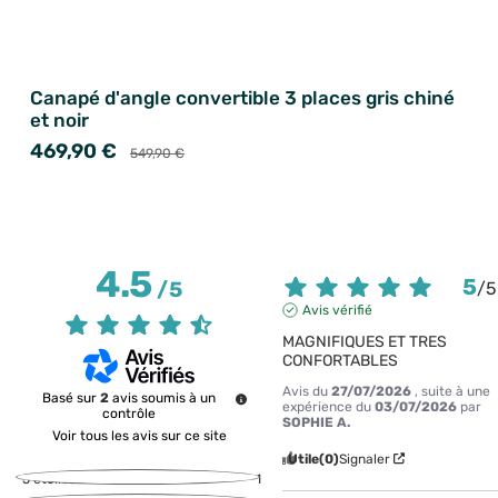
Canapé d'angle convertible 3 places gris chiné
et noir
469,90 €
549,90 €
4.5
5
/
5
/
5
Avis vérifié
MAGNIFIQUES ET TRES 
CONFORTABLES
Avis du
27/07/2026
, suite à une
Basé sur
2
avis soumis à un
expérience du
03/07/2026
par
contrôle
SOPHIE A.
Voir tous les avis sur ce site
Utile
(0)
Signaler
5
étoiles
1