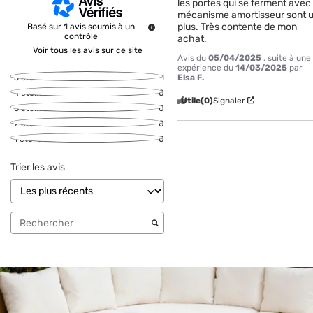
les portes qui se ferment avec 
mécanisme amortisseur sont u
plus. Très contente de mon 
Basé sur
1
avis soumis à un
contrôle
achat.
Voir tous les avis sur ce site
Avis du
05/04/2025
, suite à une
expérience du
14/03/2025
par
Elsa F.
5
étoiles
1
4
étoiles
0
Utile
(0)
Signaler
3
étoiles
0
2
étoiles
0
1
étoile
0
Trier les avis