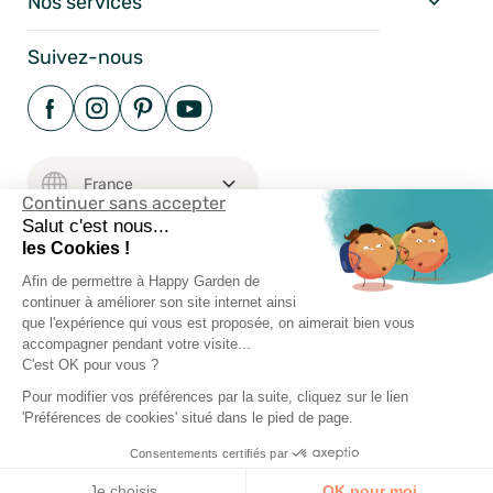
Nos services
Suivez-nous
Continuer sans accepter
Salut c'est nous...
les Cookies !
Afin de permettre à Happy Garden de
Mentions Légales
continuer à améliorer son site internet ainsi
Conditions Générales
que l'expérience qui vous est proposée, on aimerait bien vous
accompagner pendant votre visite...
Vie Privée
C'est OK pour vous ?
Happy-Garden.fr - Allstore SAS Copyright 2024
Pour modifier vos préférences par la suite, cliquez sur le lien
'Préférences de cookies' situé dans le pied de page.
Consentements certifiés par
Je choisis
OK pour moi