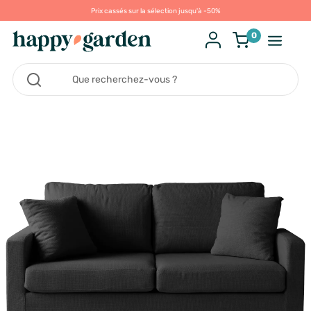
Prix cassés sur la sélection jusqu'à -50%
0