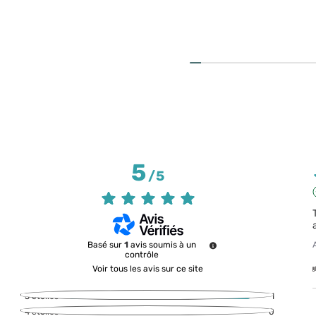
5
/
5
Basé sur
1
avis soumis à un
contrôle
Voir tous les avis sur ce site
5
étoiles
1
4
étoiles
0