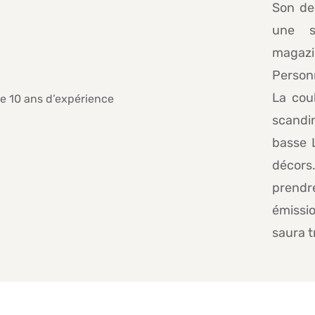
Son de
une s
magazi
Personn
La cou
scandi
basse 
décors.
prendr
émissi
saura t