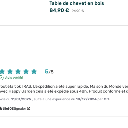
Table de chevet en bois
84,90 €
94,90 €
5
/
5
Avis vérifié
Tout était ok ! RAS. L’expédition a été super rapide. Maison du Monde vend
avec Happy Garden cela a été expédié sous 48h. Produit conforme et d
Avis du
11/01/2025
, suite à une expérience du
18/12/2024
par
M.T.
Utile
(0)
Signaler