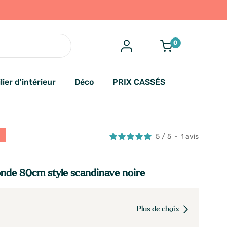
0
lier d'intérieur
Déco
PRIX CASSÉS
€
5
/
5
-
1
avis
onde 80cm style scandinave noire
Plus de choix