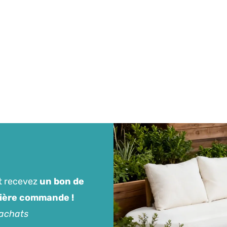
t recevez
un bon de
mière commande !
'achats