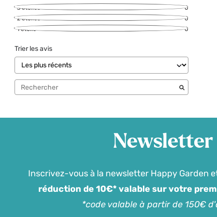
3
étoiles
0
2
étoiles
0
1
étoile
0
Trier les avis
Newsletter
Inscrivez-vous à la newsletter Happy Garden e
réduction de 10€* valable sur votre pre
*code valable à partir de 150€ d