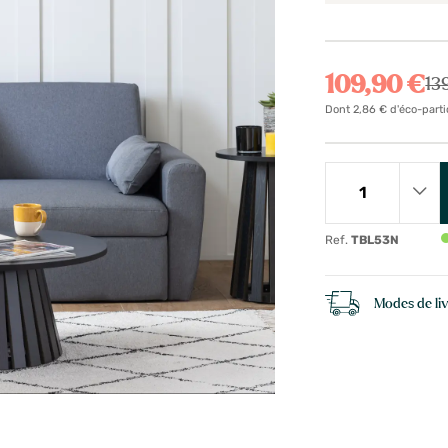
109,90 €
13
Dont 2,86 € d'éco-parti
Ref.
TBL53N
Modes de li