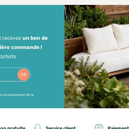
t recevez
un bon de
mière commande !
'achats
OK
is connaissance de la
Paiement
son gratuite
Service client