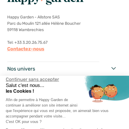
Happy Garden - Allstore SAS
Parc du Moulin 121 allée Hélène Boucher
59118 Wambrechies
Tel: +33 3.20.26.75.67
Contactez-nous
Nos univers
Continuer sans accepter
Happy Garden
Salut c'est nous...
les Cookies !
Nos services
Afin de permettre à Happy Garden de
continuer à améliorer son site internet ainsi
que l'expérience qui vous est proposée, on aimerait bien vous
Suivez-nous
accompagner pendant votre visite...
C'est OK pour vous ?