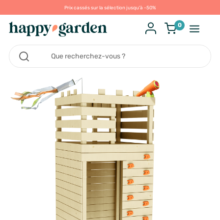
Prix cassés sur la sélection jusqu'à -50%
0