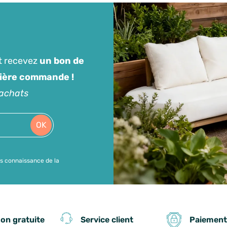
t recevez
un bon de
mière commande !
'achats
OK
is connaissance de la
Paiement
son gratuite
Service client