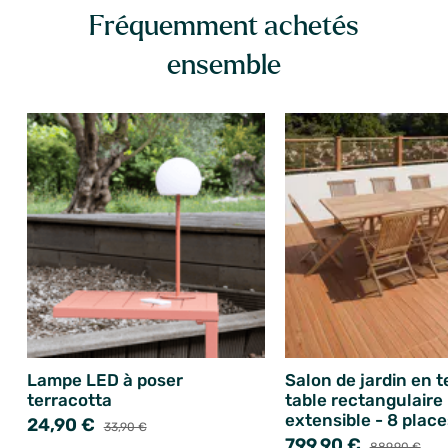
Fréquemment achetés
ensemble
Lampe LED à poser
Salon de jardin en t
terracotta
table rectangulaire
extensible - 8 place
24,90 €
33,90 €
799,90 €
889,90 €