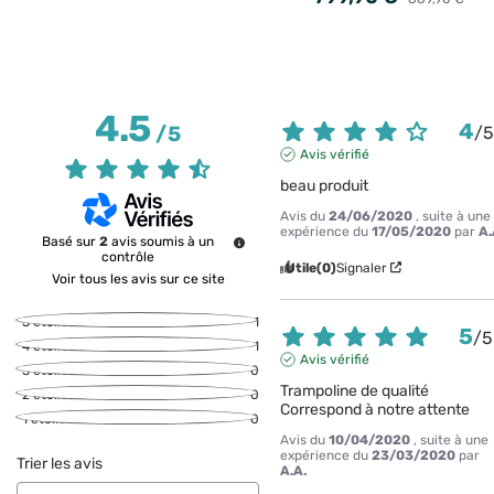
4.5
4
/
5
/
Avis vérifié
beau produit
Avis du
24/06/2020
, suite à une
expérience du
17/05/2020
par
A.
Basé sur
2
avis soumis à un
contrôle
Utile
(0)
Signaler
Voir tous les avis sur ce site
5
étoiles
1
5
/
5
4
étoiles
1
Avis vérifié
3
étoiles
0
Trampoline de qualité 

2
étoiles
0
Correspond à notre attente
1
étoile
0
Avis du
10/04/2020
, suite à une
expérience du
23/03/2020
par
Trier les avis
A.A.