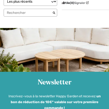
Utile
(0)
Signaler
Newsletter
Inscrivez-vous à la newsletter Happy Garden et recevez
un
bon de réduction de 10€* valable sur votre première
commande !