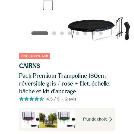
PRIX CASSES -60€
CAIRNS
Pack Premium Trampoline 180cm
réversible gris / rose + filet, échelle,
bâche et kit d'ancrage
4.5
/
5
-
2
avis
Plus de choix