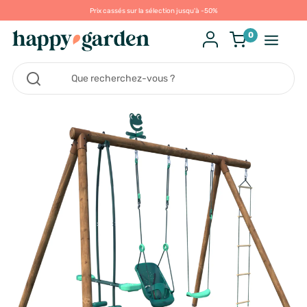
Prix cassés sur la sélection jusqu'à -50%
0