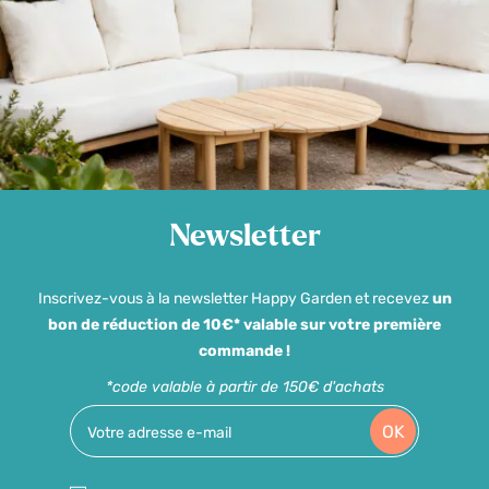
Newsletter
Inscrivez-vous à la newsletter Happy Garden et recevez
un
bon de réduction de 10€* valable sur votre première
commande !
*code valable à partir de 150€ d'achats
OK