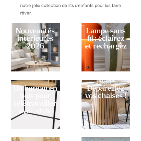
notre jolie collection de lits d’enfants pour les faire
rêver.
Nouveautés
Lampe sans
intérieures
fil : éclairez
2026
et rechargez
Un bureau en
Dépareillez
bois pour
vos chaises !
télétravailler
avec style