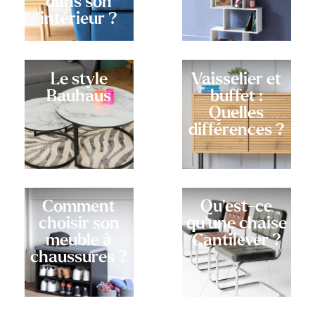
dans son
?
intérieur ?
Le style
Vaisselier et
Bauhaus
buffet :
Quelles
différences ?
Comment
Qu'est-ce
choisir son
qu'une chaise
meuble à
Cantilever ?
chaussures ?