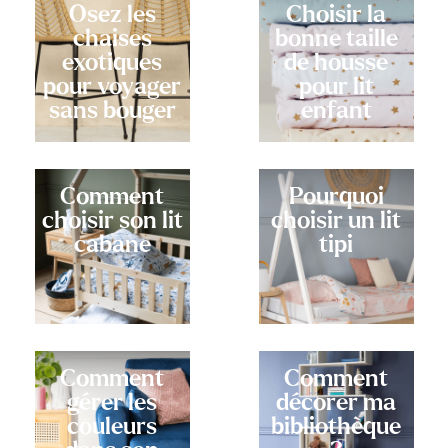
Osez les
Choisir la
chaises
bonne taille
exotiques
de housse
pour voyager
pour lit
sans bouger
enfant
Comment
Pourquoi
choisir son lit
choisir un lit
cabane
tipi
Comment
Comment
gérer les
décorer ma
couleurs
bibliothèque