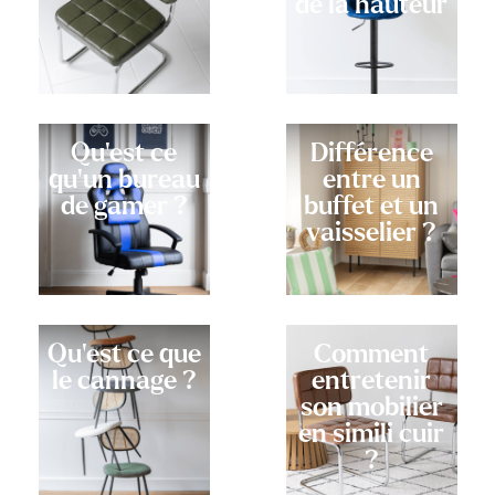
de la hauteur
Qu'est ce
Différence
qu'un bureau
entre un
de gamer ?
buffet et un
vaisselier ?
Qu'est ce que
Comment
le cannage ?
entretenir
son mobilier
en simili cuir
?