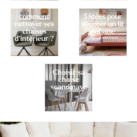
comment
5 idées pour
nettoyer ses
décorer un lit
chaises
cabane
d'intérieur ?
Choisir sa
chaise
scandinave