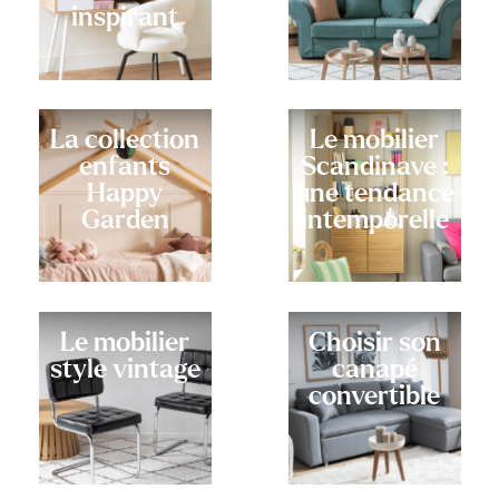
inspirant
La collection
Le mobilier
enfants
Scandinave :
Happy
une tendance
Garden
intemporelle
Le mobilier
Choisir son
style vintage
canapé
convertible