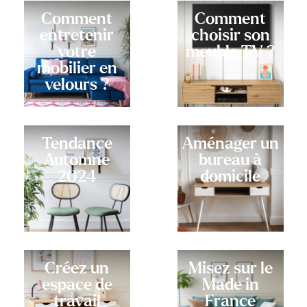
Comment
Comment
entretenir
choisir son
votre
meuble TV ?
mobilier en
velours ?
Tendance
Aménager un
Automne
bureau à
2024
domicile
Créez un
Misez sur le
espace de
Made in
travail
France