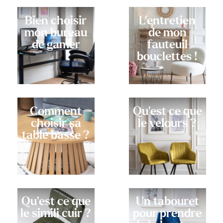
Bien choisir
L’entretien
mon bureau
de mon
de gamer
fauteuil
bouclettes !
Comment
Qu'est ce que
choisir sa
le velours ?
table basse ?
Qu'est ce que
Un tabouret
le simili cuir ?
pour prendre