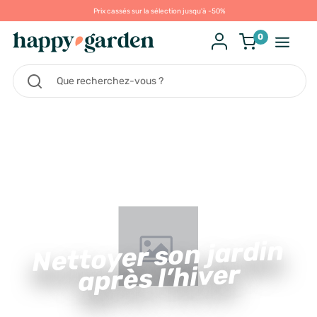
Prix cassés sur la sélection jusqu'à -50%
0
Nettoyer son jardin
après l’hiver