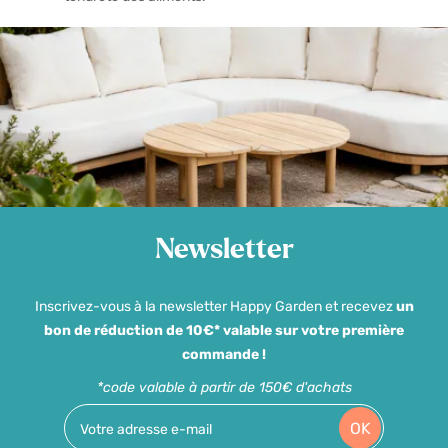
Newsletter
Inscrivez-vous à la newsletter Happy Garden et recevez
un
bon de réduction de 10€* valable sur votre première
commande !
*code valable à partir de 150€ d'achats
OK