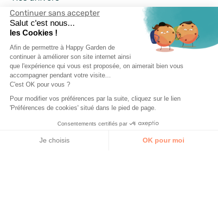
Continuer sans accepter
Happy Garden
Salut c'est nous...
les Cookies !
Nos services
Afin de permettre à Happy Garden de
continuer à améliorer son site internet ainsi
que l'expérience qui vous est proposée, on aimerait bien vous
Suivez-nous
accompagner pendant votre visite...
C'est OK pour vous ?
Pour modifier vos préférences par la suite, cliquez sur le lien
'Préférences de cookies' situé dans le pied de page.
Consentements certifiés par
Je choisis
OK pour moi
Axeptio consent
Plateforme de Gestion du Consentement : Personnalisez vos Options
Notre plateforme vous permet d'adapter et de gérer vos paramètres de 
Mentions Légales
Conditions Générales
Vie Privée
Happy-Garden.fr - Allstore SAS Copyright 2024