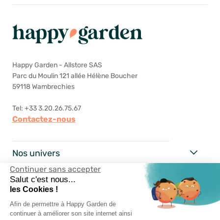
Happy Garden - Allstore SAS
Parc du Moulin 121 allée Hélène Boucher
59118 Wambrechies
Tel: +33 3.20.26.75.67
Contactez-nous
Nos univers
Continuer sans accepter
Happy Garden
Salut c'est nous...
les Cookies !
Nos services
Afin de permettre à Happy Garden de
continuer à améliorer son site internet ainsi