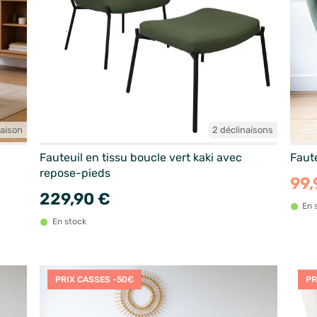
naison
2 déclinaisons
Fauteuil en tissu boucle vert kaki avec
Faute
repose-pieds
99,
229,90 €
En 
En stock
PRIX CASSES -50€
PR