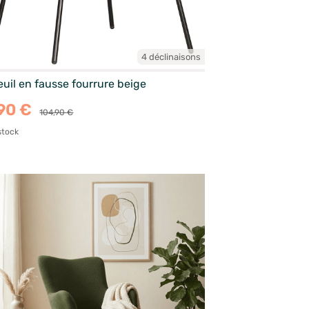
4 déclinaisons
uil en fausse fourrure beige
90 €
104,90 €
stock