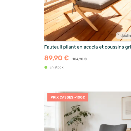
1 décli
Fauteuil pliant en acacia et coussins gr
89,90 €
104,90 €
En stock
PRIX CASSES -100€