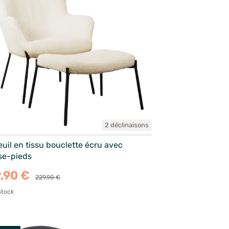
2 déclinaisons
uil en tissu bouclette écru avec
se-pieds
,90 €
229,90 €
stock