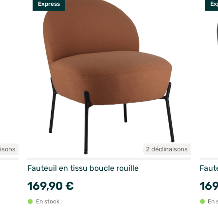
Express
Ex
aisons
2 déclinaisons
Fauteuil en tissu boucle rouille
Faute
169,90 €
169
En stock
En 