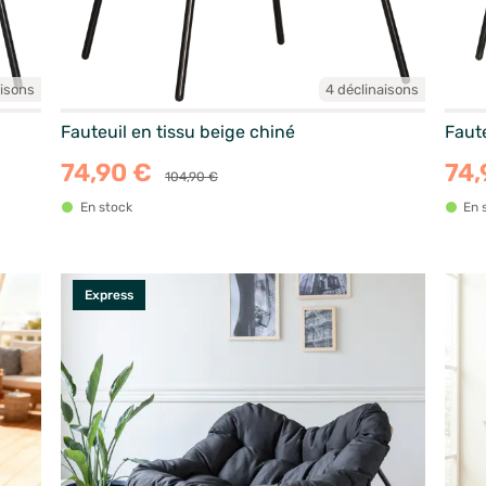
aisons
4 déclinaisons
Fauteuil en tissu beige chiné
Faute
74,90 €
74,
104,90 €
En stock
En 
Express