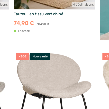
aisons
4 déclinaisons
Fauteuil en tissu vert chiné
74,90 €
104,90 €
En stock
-30€
Nouveauté
-3