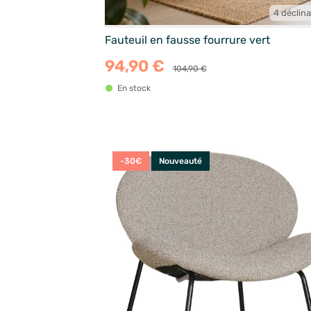
4 déclin
Fauteuil en fausse fourrure vert
94,90 €
104,90 €
En stock
-30€
Nouveauté