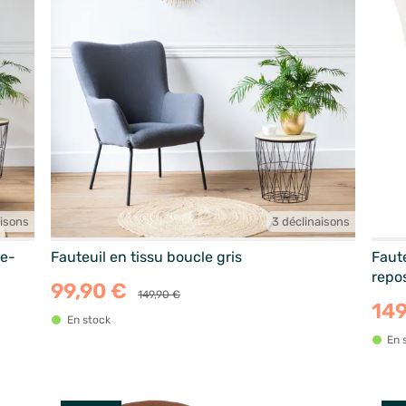
aisons
3 déclinaisons
se-
Fauteuil en tissu boucle gris
Faute
repo
99,90 €
149,90 €
149
En stock
En 