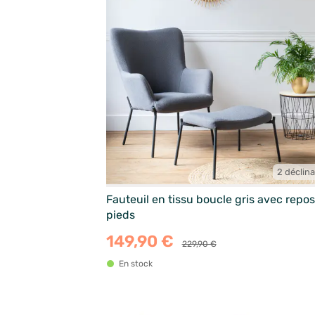
2 déclin
Fauteuil en tissu boucle gris avec repo
pieds
149,90 €
229,90 €
En stock