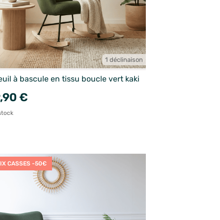
1 déclinaison
uil à bascule en tissu boucle vert kaki
,90 €
stock
IX CASSES -50€