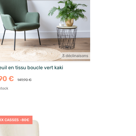
3 déclinaisons
uil en tissu boucle vert kaki
90 €
149,90 €
stock
IX CASSES -80€