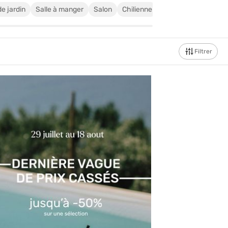
e jardin
Salle à manger
Salon
Chilienne
Chaise de jardin en r
Filtrer