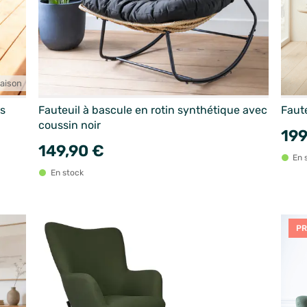
naison
is
Fauteuil à bascule en rotin synthétique avec
Faute
coussin noir
199
149,90 €
En 
En stock
PR