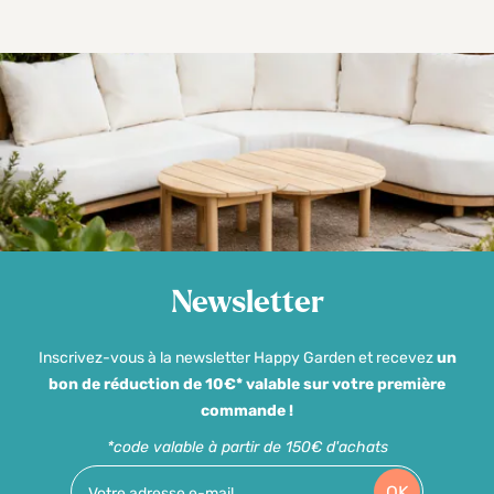
Newsletter
Inscrivez-vous à la newsletter Happy Garden et recevez
un
bon de réduction de 10€* valable sur votre première
commande !
*code valable à partir de 150€ d'achats
OK