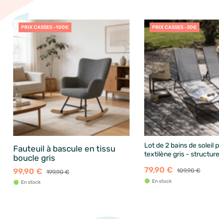
PRIX CASSES -100€
PRIX CASSES -30€
Lot de 2 bains de soleil 
Fauteuil à bascule en tissu
textilène gris - structur
boucle gris
79,90 €
99,90 €
109,90 €
199,90 €
En stock
En stock